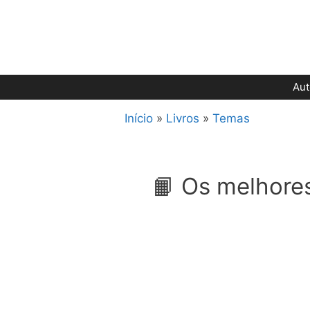
Pular
para
o
conteúdo
Aut
Início
»
Livros
»
Temas
📙 Os melhores