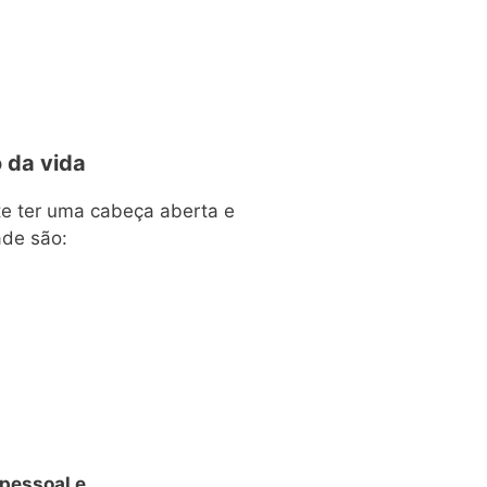
 da vida
te ter uma cabeça aberta e
ade são:
pessoal e