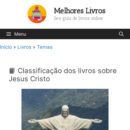
Pular
Melhores Livros
para
o
Seu guia de livros online
conteúdo
Menu
Início
»
Livros
»
Temas
📙 Classificação dos livros sobre
Jesus Cristo