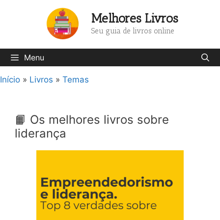
Pular
Melhores Livros
para
o
Seu guia de livros online
conteúdo
Menu
Início
»
Livros
»
Temas
📙 Os melhores livros sobre
liderança