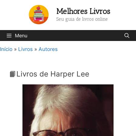
Pular
Melhores Livros
para
o
Seu guia de livros online
conteúdo
Menu
Início
»
Livros
»
Autores
📙Livros de Harper Lee