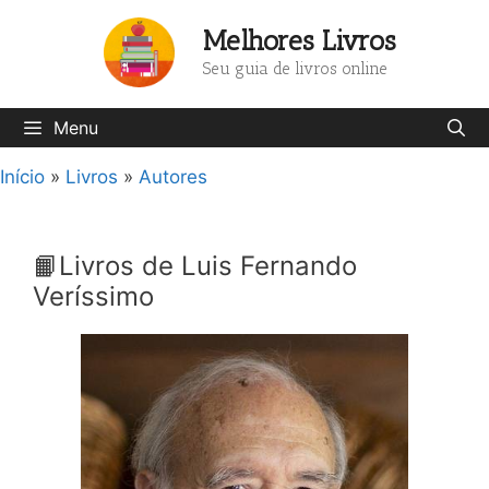
Pular
Melhores Livros
para
o
Seu guia de livros online
conteúdo
Menu
Início
»
Livros
»
Autores
📙Livros de Luis Fernando
Veríssimo