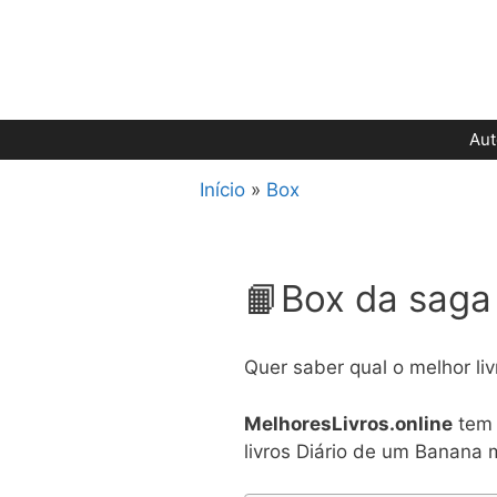
Pular
para
o
conteúdo
Aut
Início
»
Box
📙Box da saga
Quer saber qual o melhor li
MelhoresLivros.online
tem 
livros Diário de um Banana 