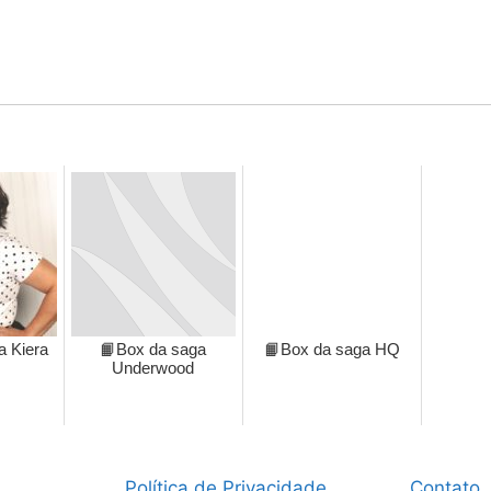
a Kiera
📙Box da saga
📙Box da saga HQ
Underwood
Política de Privacidade
Contato