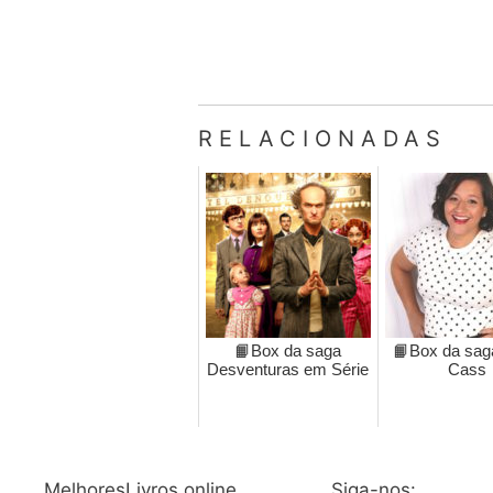
RELACIONADAS
📙Box da saga
📙Box da sag
Desventuras em Série
Cass
MelhoresLivros.online
Siga-nos: