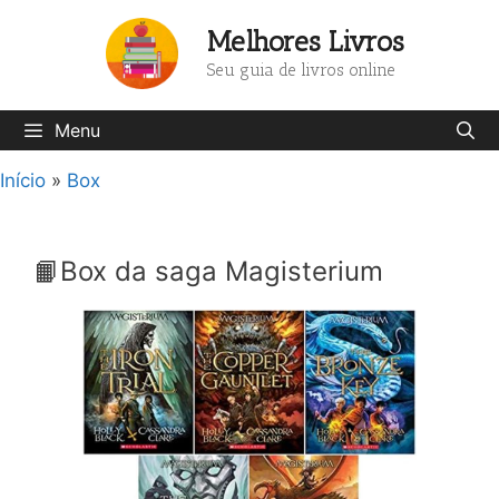
Pular
Melhores Livros
para
o
Seu guia de livros online
conteúdo
Menu
Início
»
Box
📙Box da saga Magisterium