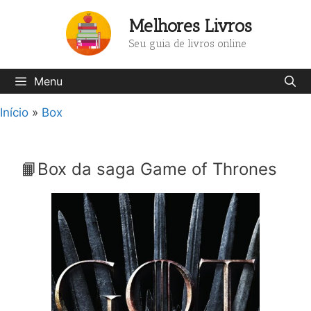
Pular
Melhores Livros
para
o
Seu guia de livros online
conteúdo
Menu
Início
»
Box
📙Box da saga Game of Thrones