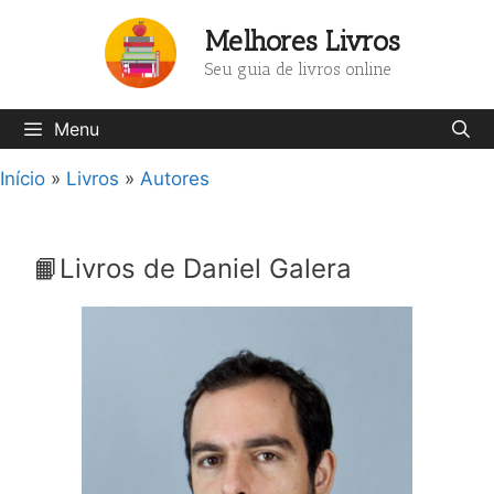
Pular
Melhores Livros
para
o
Seu guia de livros online
conteúdo
Menu
Início
»
Livros
»
Autores
📙Livros de Daniel Galera