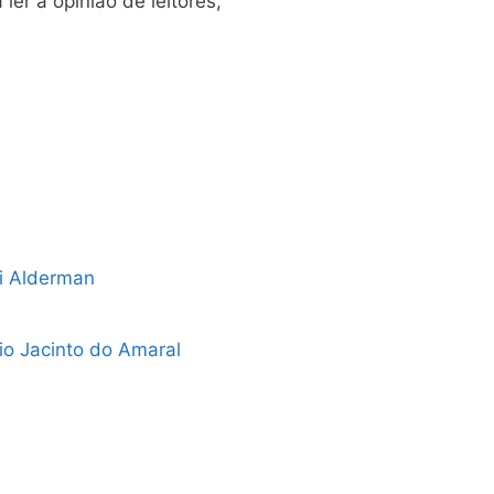
ler a opinião de leitores,
i Alderman
io Jacinto do Amaral