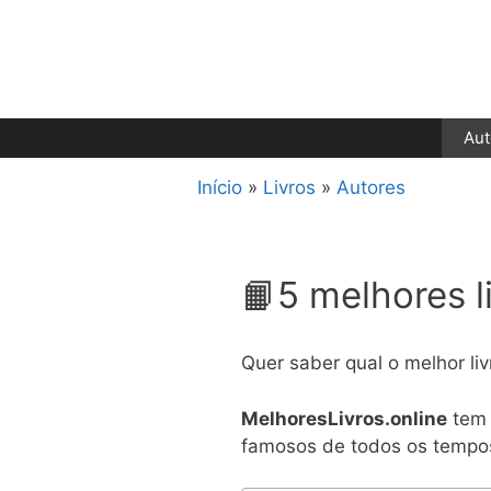
Pular
para
o
conteúdo
Aut
Início
»
Livros
»
Autores
📙5 melhores l
Quer saber qual o melhor liv
MelhoresLivros.online
tem d
famosos de todos os tempo