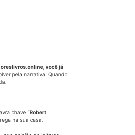
oreslivros.online, você já
lver pela narrativa. Quando
da.
lavra chave
“Robert
trega na sua casa.