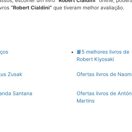
ssos, escolher um livro
“Robert Cialdini”
online, poderá 
ivros
“Robert Cialdini”
que tiveram melhor avaliação.
eços
📙5 melhores livros de
Robert Kiyosaki
kus Zusak
Ofertas livros de Naom
nanda Santana
Ofertas livros de Antón
Martins