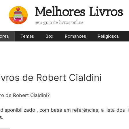
Melhores Livros
Seu guia de livros online
ores
Temas
Box
Romances
Religiosos
ivros de Robert Cialdini
ro de Robert Cialdini?
isponibilizado , com base em referências, a lista dos l
s.