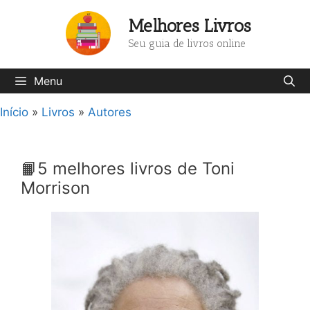
Pular
Melhores Livros
para
o
Seu guia de livros online
conteúdo
Menu
Início
»
Livros
»
Autores
📙5 melhores livros de Toni
Morrison