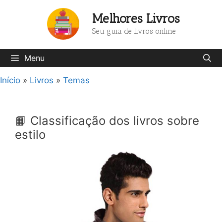
Pular
Melhores Livros
para
o
Seu guia de livros online
conteúdo
Menu
Início
»
Livros
»
Temas
📙 Classificação dos livros sobre
estilo