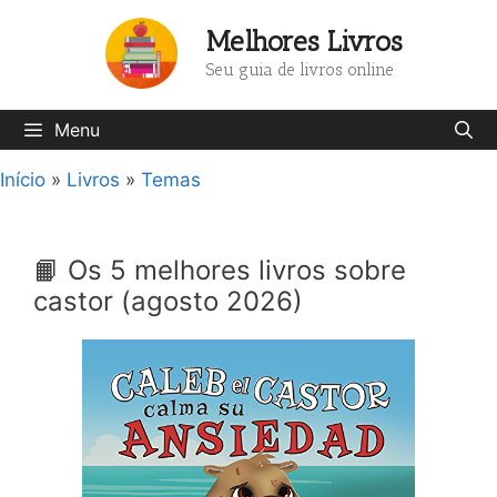
Pular
Melhores Livros
para
o
Seu guia de livros online
conteúdo
Menu
Início
»
Livros
»
Temas
📙 Os 5 melhores livros sobre
castor (agosto 2026)