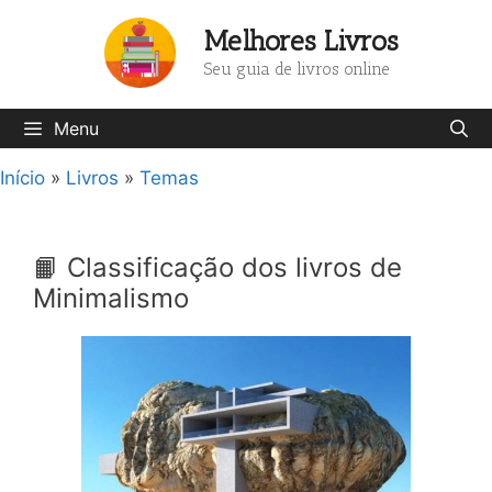
Pular
Melhores Livros
para
o
Seu guia de livros online
conteúdo
Menu
Início
»
Livros
»
Temas
📙 Classificação dos livros de
Minimalismo