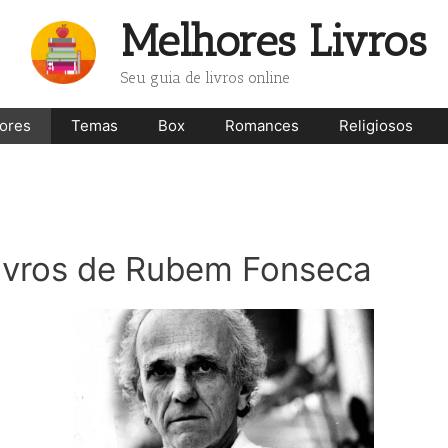
Melhores Livros
Seu guia de livros online
ores
Temas
Box
Romances
Religiosos
livros de Rubem Fonseca