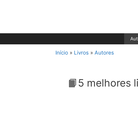
Pular
para
o
conteúdo
Aut
Início
»
Livros
»
Autores
📙5 melhores 