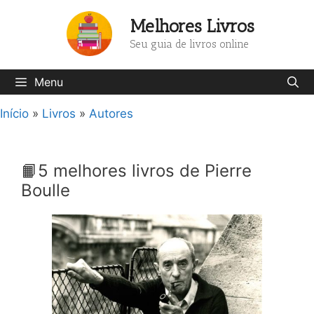
Pular
Melhores Livros
para
o
Seu guia de livros online
conteúdo
Menu
Início
»
Livros
»
Autores
📙5 melhores livros de Pierre
Boulle