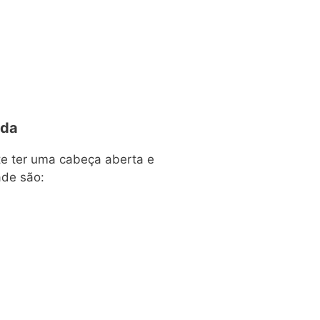
ida
te ter uma cabeça aberta e
ade são: