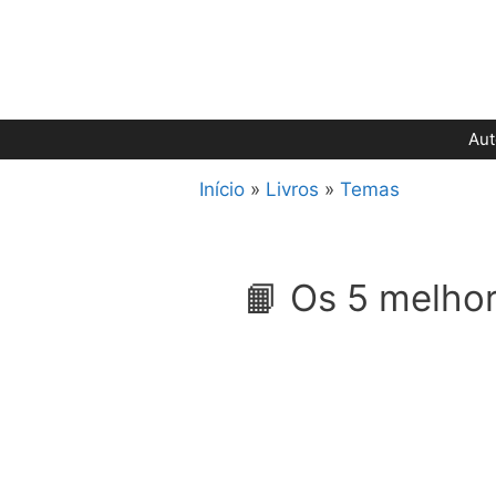
Pular
para
o
conteúdo
Aut
Início
»
Livros
»
Temas
📙 Os 5 melhor