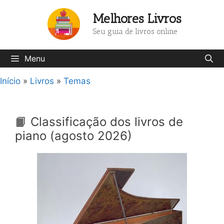
Pular
Melhores Livros
para
o
Seu guia de livros online
conteúdo
Menu
Início
»
Livros
»
Temas
📙 Classificação dos livros de
piano (agosto 2026)