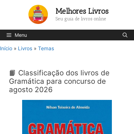
Pular
Melhores Livros
para
o
Seu guia de livros online
conteúdo
Menu
Início
»
Livros
»
Temas
📙 Classificação dos livros de
Gramática para concurso de
agosto 2026