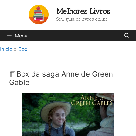
Pular
Melhores Livros
para
o
Seu guia de livros online
conteúdo
Menu
Início
»
Box
📙Box da saga Anne de Green
Gable