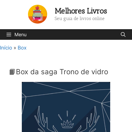
Pular
Melhores Livros
para
o
Seu guia de livros online
conteúdo
Menu
Início
»
Box
📙Box da saga Trono de vidro