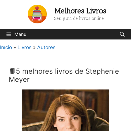
Pular
Melhores Livros
para
o
Seu guia de livros online
conteúdo
Menu
Início
»
Livros
»
Autores
📙5 melhores livros de Stephenie
Meyer