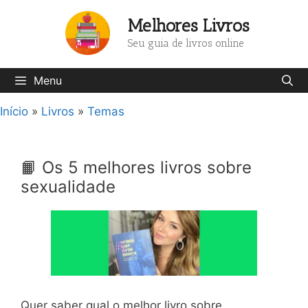
Pular
Melhores Livros
para
o
Seu guia de livros online
conteúdo
Menu
Início
»
Livros
»
Temas
📙 Os 5 melhores livros sobre
sexualidade
Quer saber qual o melhor livro sobre