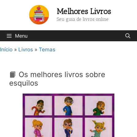
Pular
Melhores Livros
para
o
Seu guia de livros online
conteúdo
Menu
Início
»
Livros
»
Temas
📙 Os melhores livros sobre
esquilos