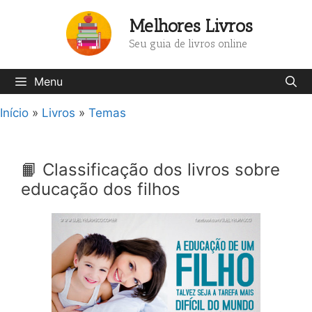
Pular
Melhores Livros
para
o
Seu guia de livros online
conteúdo
Menu
Início
»
Livros
»
Temas
📙 Classificação dos livros sobre
educação dos filhos