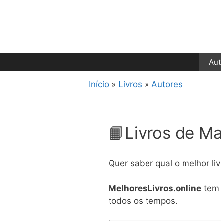
Pular
para
o
conteúdo
Aut
Início
»
Livros
»
Autores
📙Livros de Ma
Quer saber qual o melhor li
MelhoresLivros.online
tem 
todos os tempos.