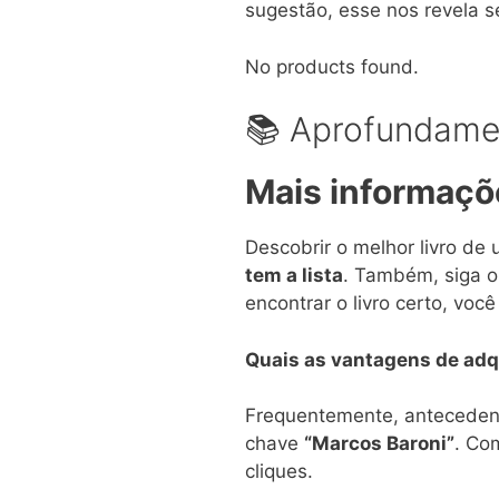
sugestão, esse nos revela se
No products found.
📚 Aprofundame
Mais informaçõ
Descobrir o melhor livro de
tem a lista
. Também, siga o
encontrar o livro certo, voc
Quais as vantagens de adqu
Frequentemente, antecedendo
chave
“Marcos Baroni”
. Com
cliques.