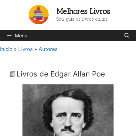
Pular
Melhores Livros
para
o
Seu guia de livros online
conteúdo
Menu
Início
»
Livros
»
Autores
📙Livros de Edgar Allan Poe