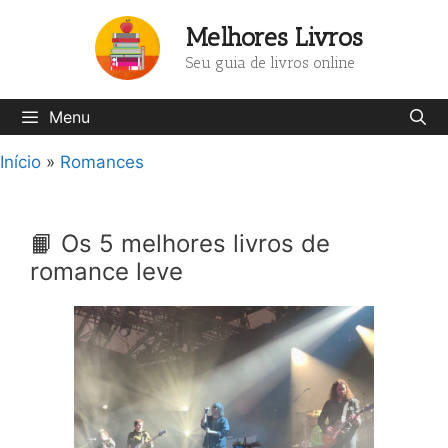
Pular
Melhores Livros
para
o
Seu guia de livros online
conteúdo
Menu
Início
»
Romances
📙 Os 5 melhores livros de
romance leve