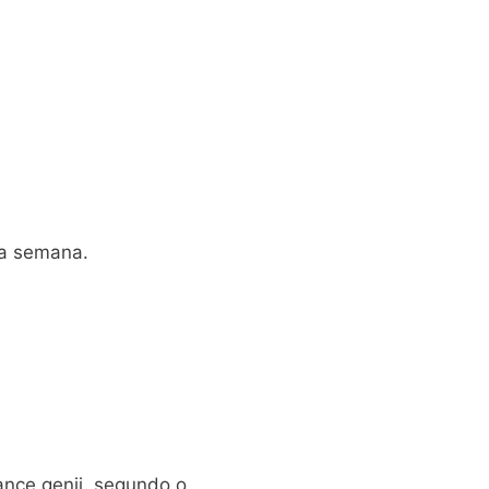
ma semana.
ance genji, segundo o