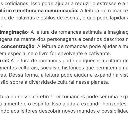
 cotidianos. Isso pode ajudar a reduzir o estresse e 
lário e melhora na comunicação
: A leitura de romanc
ade de palavras e estilos de escrita, o que pode lapida
.
 imaginação
: A leitura de romances estimula a imaginaç
agens na mente dos personagens e cenários descritos na
e concentração
: A leitura de romances pode ajudar a m
m especial se o livro for envolvente e cativante.
ral
: A leitura de romances pode enriquecer a cultura do
mentos culturais, sociais e históricos que permitem u
cas. Dessa forma, a leitura pode ajudar a expandir a vis
ão sobre a diversidade cultural nesse planeta.
itura no nosso cérebro! Ler romances pode ser uma exp
a a mente e o espírito. Isso ajuda a expandir horizontes
tindo aos leitores descobrir novos mundos e possibilida