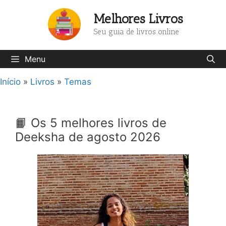
Pular
Melhores Livros
para
o
Seu guia de livros online
conteúdo
Menu
Início
»
Livros
»
Temas
📙 Os 5 melhores livros de
Deeksha de agosto 2026