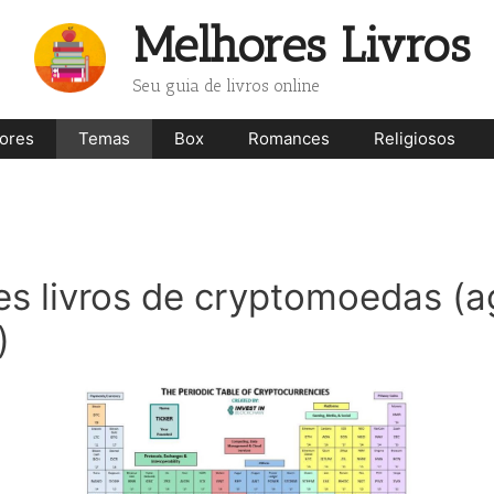
Melhores Livros
Seu guia de livros online
ores
Temas
Box
Romances
Religiosos
es livros de cryptomoedas (
)