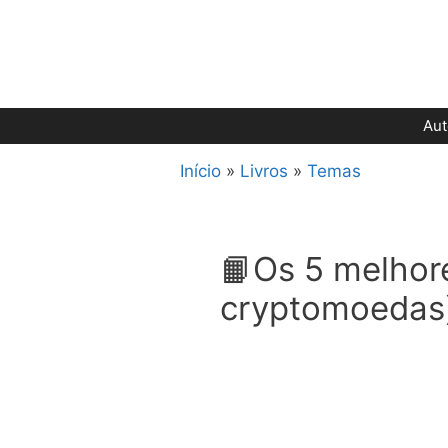
Pular
para
o
conteúdo
Aut
Início
»
Livros
»
Temas
📙Os 5 melhor
cryptomoedas