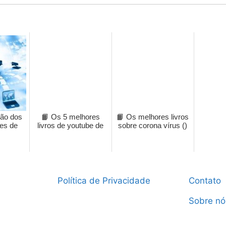
ção dos
📙 Os 5 melhores
📙 Os melhores livros
des de
livros de youtube de
sobre corona vírus ()
Política de Privacidade
Contato
Sobre nó