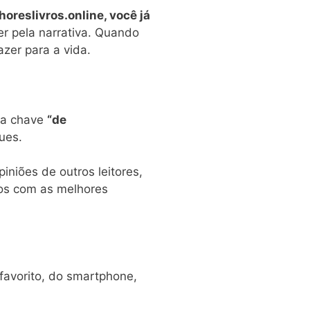
oreslivros.online, você já
er pela narrativa. Quando
zer para a vida.
ra chave
“de
ques.
iniões de outros leitores,
os com as melhores
avorito, do smartphone,