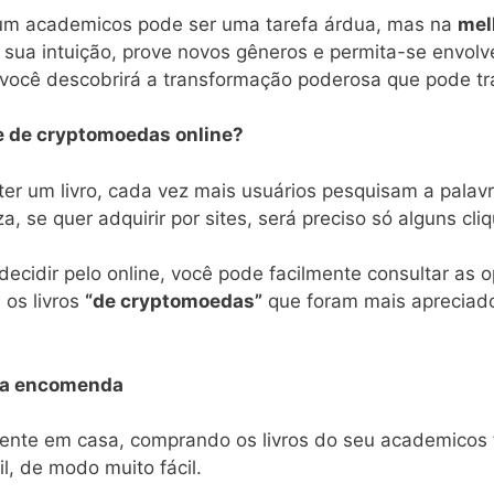
e um academicos pode ser uma tarefa árdua, mas na
melh
 sua intuição, prove novos gêneros e permita-se envolv
, você descobrirá a transformação poderosa que pode tra
de de cryptomoedas online?
er um livro, cada vez mais usuários pesquisam a palav
a, se quer adquirir por sites, será preciso só alguns cli
decidir pelo online, você pode facilmente consultar as op
 os livros
“de cryptomoedas”
que foram mais apreciad
sua encomenda
nte em casa, comprando os livros do seu academicos f
l, de modo muito fácil.