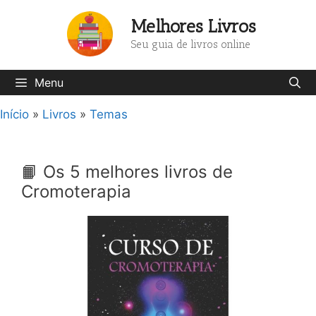
Pular
Melhores Livros
para
o
Seu guia de livros online
conteúdo
Menu
Início
»
Livros
»
Temas
📙 Os 5 melhores livros de
Cromoterapia