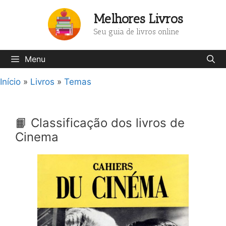
Pular
Melhores Livros
para
o
Seu guia de livros online
conteúdo
Menu
Início
»
Livros
»
Temas
📙 Classificação dos livros de
Cinema